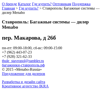
О бренде
Каталог
Где купить?
Оптовикам
Поддержка
Главная
>
Где купить?
>
Ставрополь: Багажные системы —
дилер Menabo
Ставрополь: Багажные системы — дилер
Menabo
пер. Макарова, д 26б
пн-пт: 09:00-18:00, сб-вс: 09:00-15:00
+7 (962) 443-07-23
+7 (928) 321-62-33
thule_stavropol@rambler.ru
багажники-ставрополь.рф
© 2015 «Menabo-Russia»
Предложение для дилеров
Разработка и дизайн сайта
Креативное агентство IKRA