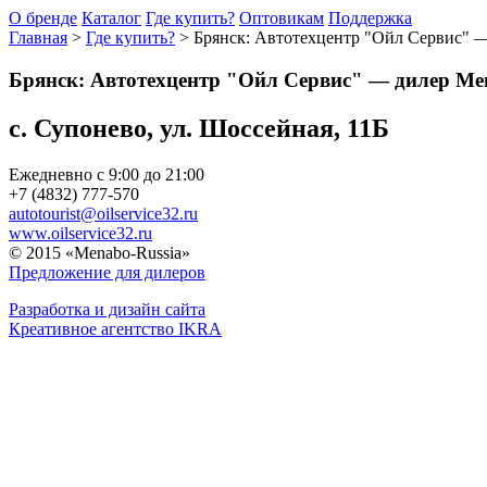
О бренде
Каталог
Где купить?
Оптовикам
Поддержка
Главная
>
Где купить?
>
Брянск: Автотехцентр "Ойл Сервис" 
Брянск: Автотехцентр "Ойл Сервис" — дилер Me
с. Супонево, ул. Шоссейная, 11Б
Ежедневно с 9:00 до 21:00
+7 (4832) 777-570
autotourist@oilservice32.ru
www.oilservice32.ru
© 2015 «Menabo-Russia»
Предложение для дилеров
Разработка и дизайн сайта
Креативное агентство IKRA